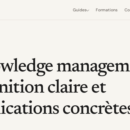
Formations
Co
Guides
wledge manageme
nition claire et
ications concrète