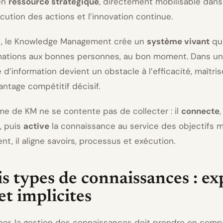
 en
ressource stratégique
, directement mobilisable dans 
écution des actions et l’innovation continue.
t, le Knowledge Management crée un
système vivant
qui
mations aux bonnes personnes, au bon moment. Dans un
’information devient un obstacle à l’efficacité, maîtris
antage compétitif décisif.
e de KM ne se contente pas de collecter : il
connecte
,
, puis
active
la connaissance au service des objectifs m
t, il aligne savoirs, processus et exécution.
is types de connaissances : exp
 et implicites
ner, la gestion des connaissances doit prendre en comp