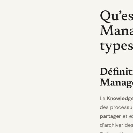
Qu’es
Mana
types
Défini
Manag
Le
Knowledg
des processus
partager
et ex
d’archiver de