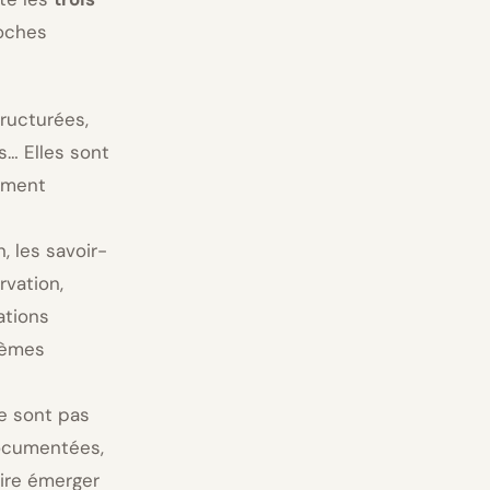
oches
tructurées,
… Elles sont
nement
n, les savoir-
rvation,
ations
tèmes
ne sont pas
documentées,
ire émerger