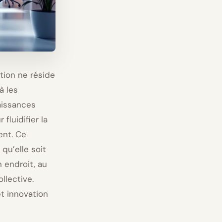
tion ne réside
à les
aissances
fluidifier la
ient. Ce
 qu’elle soit
n endroit, au
llective.
t innovation