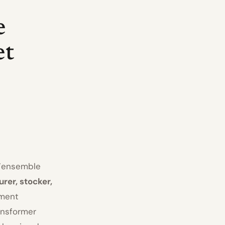
e
et
l’ensemble
urer, stocker,
ement
ansformer