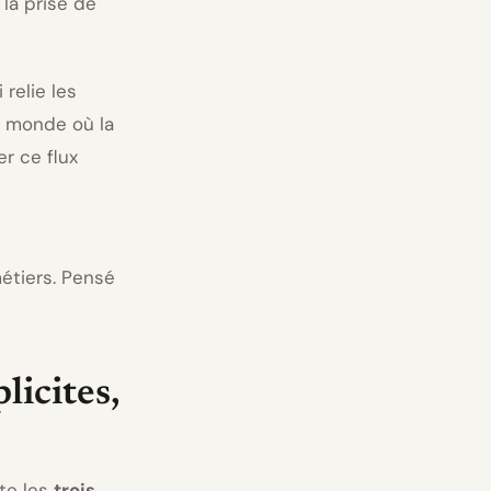
la prise de
 relie les
 monde où la
er ce flux
étiers. Pensé
licites,
te les
trois