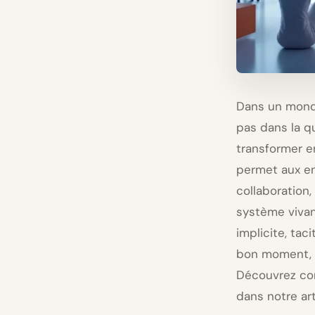
Dans un monde
pas dans la q
transformer e
permet aux ent
collaboration,
système vivant
implicite, tac
bon moment, l
Découvrez com
dans notre ar