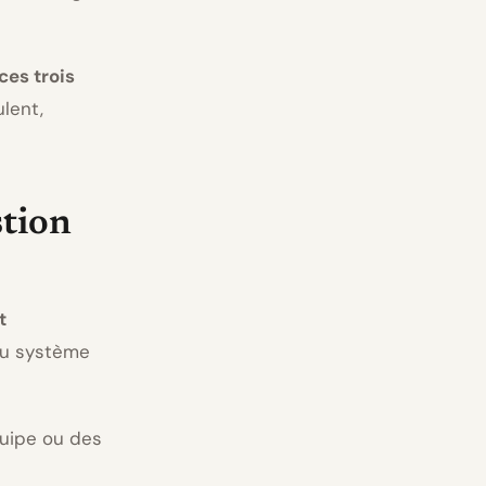
ces trois
ulent,
stion
t
 du système
uipe ou des