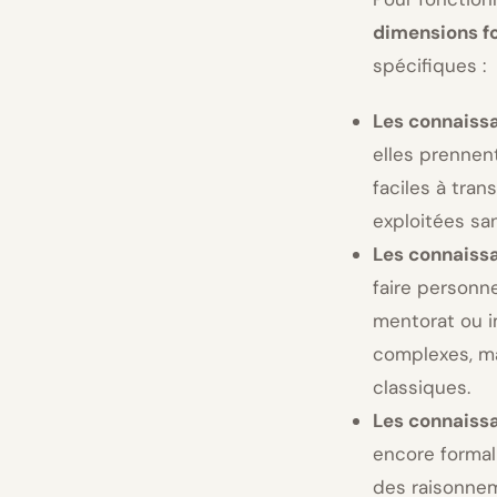
dimensions f
spécifiques :
Les connaissa
elles prennen
faciles à tra
exploitées san
Les connaiss
faire personne
mentorat ou i
complexes, ma
classiques.
Les connaissa
encore formal
des raisonnem