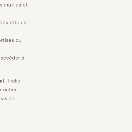
 inutiles et
 des retours
ertises ou
 accéder à
al
. Il relie
ormation
 vision