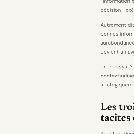
l’information
décision, l’ex
Autrement di
bonnes infor
surabondance d
devient un av
Un bon systèm
contextualise
stratégiquemen
Les tro
tacites
Pour fonction